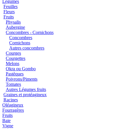
Légumes
Feuilles
Fleurs
Fruits
Physalis
Aubergine
Concombres - Cornichons
Concombres
Cornichons
Autres concombres
Courges
Courgettes
Melons
Okra ou Gombo
Pastèques
Poivrons/Piments
Tomates
Autres Légumes fruits
Graines et protéagineux
Racines
Oléagineux
Fourragères
Fruits
Baie
Vigne