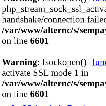
php_stream_sock_ssl_acti
handshake/connection faile
/var/www/alternc/s/sempa
on line
6601
Warning
: fsockopen() [
fun
activate SSL mode 1 in
/var/www/alternc/s/sempa
on line
6601