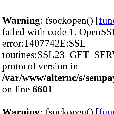
Warning
: fsockopen() [
fun
failed with code 1. OpenSS
error:1407742E:SSL
routines:SSL23_GET_SER
protocol version in
/var/www/alternc/s/sempa
on line
6601
Warning
: fsockopen() [
fun