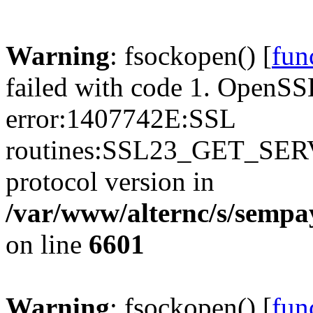
Warning
: fsockopen() [
fun
failed with code 1. OpenSS
error:1407742E:SSL
routines:SSL23_GET_SER
protocol version in
/var/www/alternc/s/sempa
on line
6601
Warning
: fsockopen() [
fun