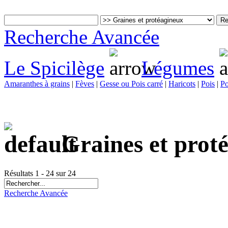
Recherche Avancée
Le Spicilège
Légumes
Amaranthes à grains
|
Fèves
|
Gesse ou Pois carré
|
Haricots
|
Pois
|
Po
Graines et prot
Résultats 1 - 24 sur 24
Recherche Avancée