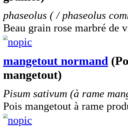
phaseolus ( / phaseolus co
Beau grain rose marbré de vi
mangetout normand
(Po
mangetout)
Pisum sativum (à rame mang
Pois mangetout à rame produc