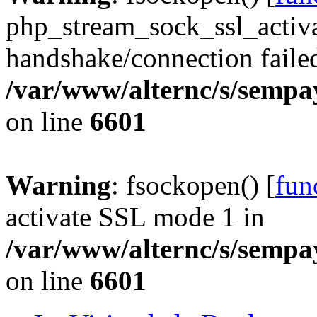
php_stream_sock_ssl_acti
handshake/connection faile
/var/www/alternc/s/sempa
on line
6601
Warning
: fsockopen() [
fun
activate SSL mode 1 in
/var/www/alternc/s/sempa
on line
6601