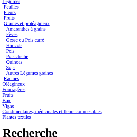
Légumes
Feuilles
Fleurs
Fruits
Graines et protéagineux
Amaranthes à grains
Fèves
Gesse ou Pois carré
Haricots
Pois
Pois chiche
Quinoas
Soja
Autres Légumes graines
Racines
Oléagineux
Fourragères
Fruits
Baie
Vigne
Condimentaires, médicinales et fleurs commestibles
Plantes textiles
Recherche