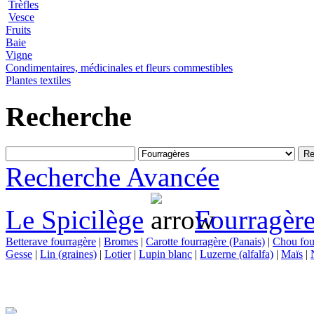
Trèfles
Vesce
Fruits
Baie
Vigne
Condimentaires, médicinales et fleurs commestibles
Plantes textiles
Recherche
Recherche Avancée
Le Spicilège
Fourragère
Betterave fourragère
|
Bromes
|
Carotte fourragère (Panais)
|
Chou fou
Gesse
|
Lin (graines)
|
Lotier
|
Lupin blanc
|
Luzerne (alfalfa)
|
Maïs
|