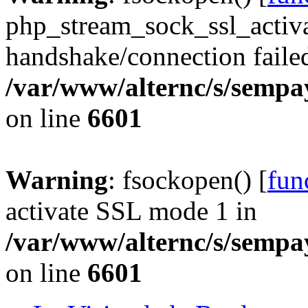
php_stream_sock_ssl_acti
handshake/connection faile
/var/www/alternc/s/sempa
on line
6601
Warning
: fsockopen() [
fun
activate SSL mode 1 in
/var/www/alternc/s/sempa
on line
6601