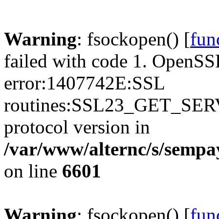
Warning
: fsockopen() [
fun
failed with code 1. OpenSS
error:1407742E:SSL
routines:SSL23_GET_SER
protocol version in
/var/www/alternc/s/sempa
on line
6601
Warning
: fsockopen() [
fun