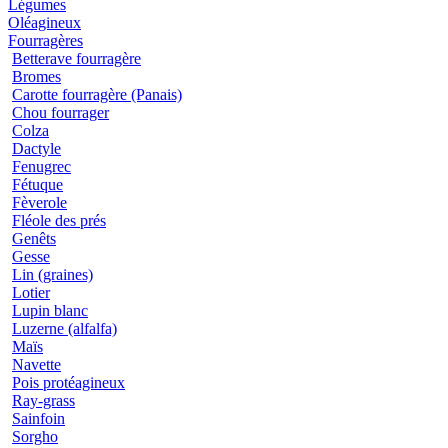
Légumes
Oléagineux
Fourragères
Betterave fourragère
Bromes
Carotte fourragère (Panais)
Chou fourrager
Colza
Dactyle
Fenugrec
Fétuque
Fèverole
Fléole des prés
Genêts
Gesse
Lin (graines)
Lotier
Lupin blanc
Luzerne (alfalfa)
Maïs
Navette
Pois protéagineux
Ray-grass
Sainfoin
Sorgho