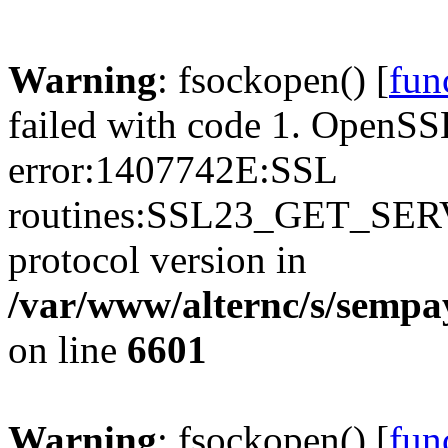
Warning
: fsockopen() [
fun
failed with code 1. OpenSS
error:1407742E:SSL
routines:SSL23_GET_SER
protocol version in
/var/www/alternc/s/sempa
on line
6601
Warning
: fsockopen() [
fun