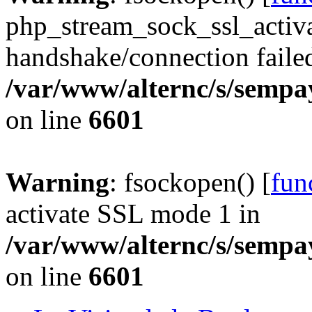
php_stream_sock_ssl_acti
handshake/connection faile
/var/www/alternc/s/sempa
on line
6601
Warning
: fsockopen() [
fun
activate SSL mode 1 in
/var/www/alternc/s/sempa
on line
6601