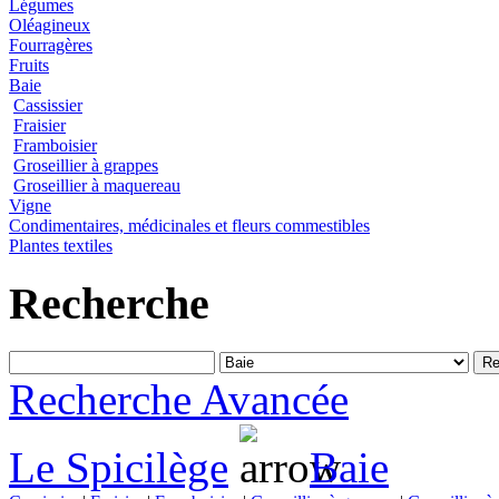
Légumes
Oléagineux
Fourragères
Fruits
Baie
Cassissier
Fraisier
Framboisier
Groseillier à grappes
Groseillier à maquereau
Vigne
Condimentaires, médicinales et fleurs commestibles
Plantes textiles
Recherche
Recherche Avancée
Le Spicilège
Baie