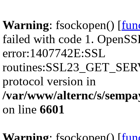
Warning
: fsockopen() [
fun
failed with code 1. OpenSS
error:1407742E:SSL
routines:SSL23_GET_SER
protocol version in
/var/www/alternc/s/sempa
on line
6601
Warning
: fsockopen() [
fun