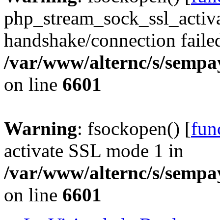
php_stream_sock_ssl_acti
handshake/connection faile
/var/www/alternc/s/sempa
on line
6601
Warning
: fsockopen() [
fun
activate SSL mode 1 in
/var/www/alternc/s/sempa
on line
6601