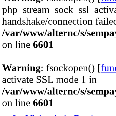
php_stream_sock_ssl_acti
handshake/connection faile
/var/www/alternc/s/sempa
on line
6601
Warning
: fsockopen() [
fun
activate SSL mode 1 in
/var/www/alternc/s/sempa
on line
6601