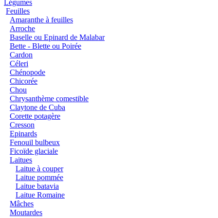
Légumes
Feuilles
Amaranthe à feuilles
Arroche
Baselle ou Epinard de Malabar
Bette - Blette ou Poirée
Cardon
Céleri
Chénopode
Chicorée
Chou
Chrysanthème comestible
Claytone de Cuba
Corette potagère
Cresson
Epinards
Fenouil bulbeux
Ficoïde glaciale
Laitues
Laitue à couper
Laitue pommée
Laitue batavia
Laitue Romaine
Mâches
Moutardes