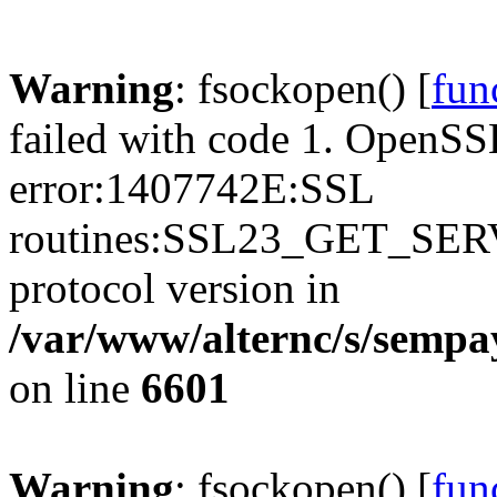
Warning
: fsockopen() [
fun
failed with code 1. OpenSS
error:1407742E:SSL
routines:SSL23_GET_SER
protocol version in
/var/www/alternc/s/sempa
on line
6601
Warning
: fsockopen() [
fun