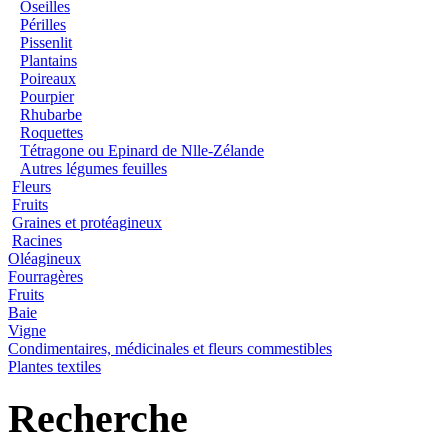
Oseilles
Périlles
Pissenlit
Plantains
Poireaux
Pourpier
Rhubarbe
Roquettes
Tétragone ou Epinard de Nlle-Zélande
Autres légumes feuilles
Fleurs
Fruits
Graines et protéagineux
Racines
Oléagineux
Fourragères
Fruits
Baie
Vigne
Condimentaires, médicinales et fleurs commestibles
Plantes textiles
Recherche