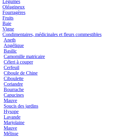
Légumes
Oléagineux
Fourragères
Fruits
Baie
Vigne
Condimentaires, médicinales et fleurs commestibles
Aneth
Angélique
Basilic
Camomille matricaire
Céleri à couper
Cerfeuil
Ciboule de Chine
Ciboulette
Coriandre
Bourrache
Capucines
Mauve
Soucis des jardins
Hysope
Lavande
Marjolaine
Mauve
Mélisse