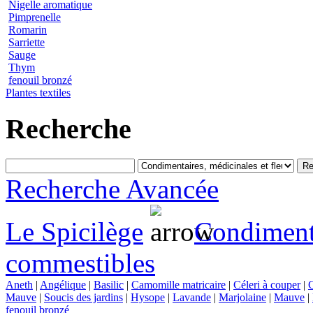
Nigelle aromatique
Pimprenelle
Romarin
Sarriette
Sauge
Thym
fenouil bronzé
Plantes textiles
Recherche
Recherche Avancée
Le Spicilège
Condimenta
commestibles
Aneth
|
Angélique
|
Basilic
|
Camomille matricaire
|
Céleri à couper
|
C
Mauve
|
Soucis des jardins
|
Hysope
|
Lavande
|
Marjolaine
|
Mauve
|
fenouil bronzé