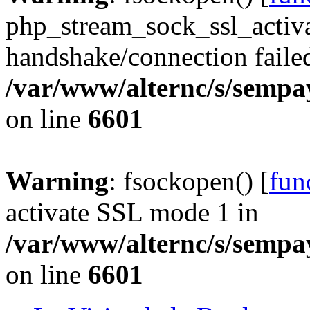
php_stream_sock_ssl_acti
handshake/connection faile
/var/www/alternc/s/sempa
on line
6601
Warning
: fsockopen() [
fun
activate SSL mode 1 in
/var/www/alternc/s/sempa
on line
6601