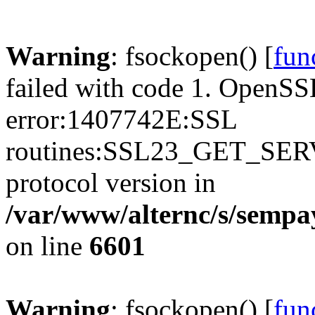
Warning
: fsockopen() [
fun
failed with code 1. OpenSS
error:1407742E:SSL
routines:SSL23_GET_SER
protocol version in
/var/www/alternc/s/sempa
on line
6601
Warning
: fsockopen() [
fun