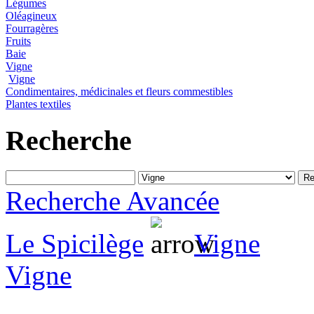
Légumes
Oléagineux
Fourragères
Fruits
Baie
Vigne
Vigne
Condimentaires, médicinales et fleurs commestibles
Plantes textiles
Recherche
Recherche Avancée
Le Spicilège
Vigne
Vigne