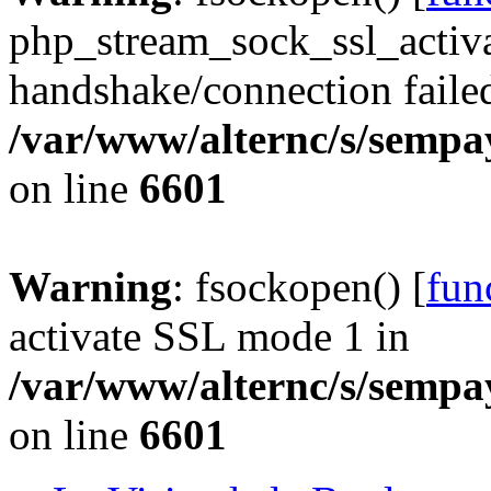
php_stream_sock_ssl_acti
handshake/connection faile
/var/www/alternc/s/sempa
on line
6601
Warning
: fsockopen() [
fun
activate SSL mode 1 in
/var/www/alternc/s/sempa
on line
6601