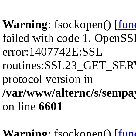
Warning
: fsockopen() [
fun
failed with code 1. OpenSS
error:1407742E:SSL
routines:SSL23_GET_SER
protocol version in
/var/www/alternc/s/sempa
on line
6601
Warning
: fsockopen() [
fun