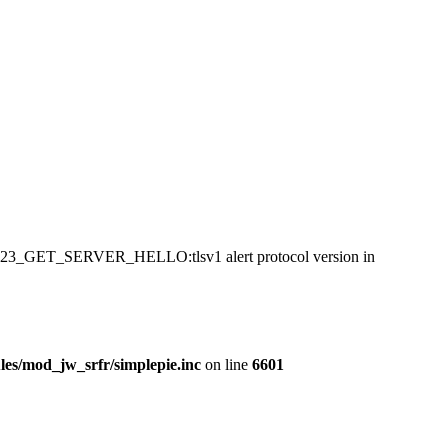
:SSL23_GET_SERVER_HELLO:tlsv1 alert protocol version in
es/mod_jw_srfr/simplepie.inc
on line
6601