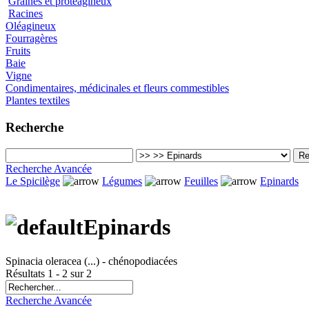
Graines et protéagineux
Racines
Oléagineux
Fourragères
Fruits
Baie
Vigne
Condimentaires, médicinales et fleurs commestibles
Plantes textiles
Recherche
Recherche Avancée
Le Spicilège
Légumes
Feuilles
Epinards
Epinards
Spinacia oleracea (...) - chénopodiacées
Résultats 1 - 2 sur 2
Recherche Avancée