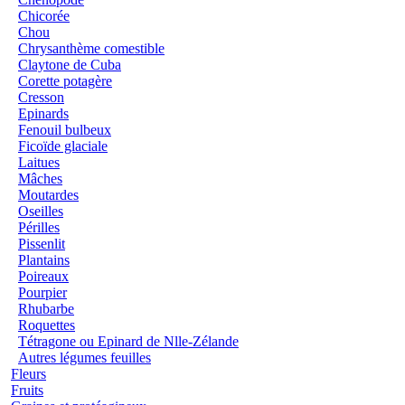
Chicorée
Chou
Chrysanthème comestible
Claytone de Cuba
Corette potagère
Cresson
Epinards
Fenouil bulbeux
Ficoïde glaciale
Laitues
Mâches
Moutardes
Oseilles
Périlles
Pissenlit
Plantains
Poireaux
Pourpier
Rhubarbe
Roquettes
Tétragone ou Epinard de Nlle-Zélande
Autres légumes feuilles
Fleurs
Fruits