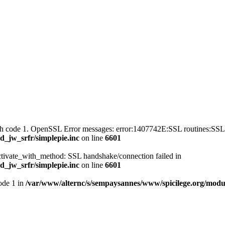
with code 1. OpenSSL Error messages: error:1407742E:SSL routines
_jw_srfr/simplepie.inc
on line
6601
ctivate_with_method: SSL handshake/connection failed in
_jw_srfr/simplepie.inc
on line
6601
mode 1 in
/var/www/alternc/s/sempaysannes/www/spicilege.org/modul