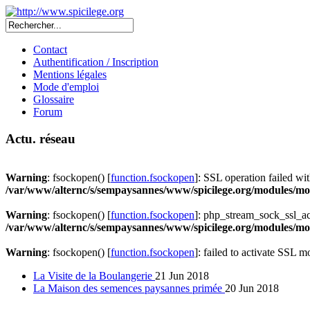
Contact
Authentification / Inscription
Mentions légales
Mode d'emploi
Glossaire
Forum
Actu. réseau
Warning
: fsockopen() [
function.fsockopen
]: SSL operation failed 
/var/www/alternc/s/sempaysannes/www/spicilege.org/modules/mod
Warning
: fsockopen() [
function.fsockopen
]: php_stream_sock_ssl_a
/var/www/alternc/s/sempaysannes/www/spicilege.org/modules/mod
Warning
: fsockopen() [
function.fsockopen
]: failed to activate SSL 
La Visite de la Boulangerie
21 Jun 2018
La Maison des semences paysannes primée
20 Jun 2018