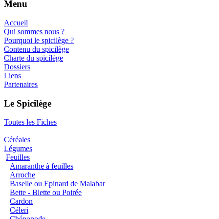
Menu
Accueil
Qui sommes nous ?
Pourquoi le spicilège ?
Contenu du spicilège
Charte du spicilège
Dossiers
Liens
Partenaires
Le Spicilège
Toutes les Fiches
Céréales
Légumes
Feuilles
Amaranthe à feuilles
Arroche
Baselle ou Epinard de Malabar
Bette - Blette ou Poirée
Cardon
Céleri
Chénopode