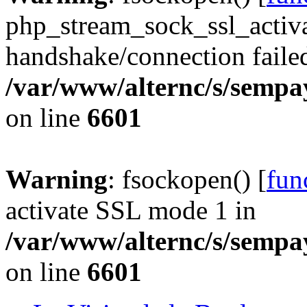
php_stream_sock_ssl_acti
handshake/connection faile
/var/www/alternc/s/sempa
on line
6601
Warning
: fsockopen() [
fun
activate SSL mode 1 in
/var/www/alternc/s/sempa
on line
6601