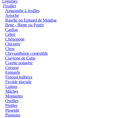
Légumes
Feuilles
Amaranthe à feuilles
Arroche
Baselle ou Epinard de Malabar
Bette - Blette ou Poirée
Cardon
Céleri
Chénopode
Chicorée
Chou
Chrysanthème comestible
Claytone de Cuba
Corette potagère
Cresson
Epinards
Fenouil bulbeux
Ficoïde glaciale
Laitues
Mâches
Moutardes
Oseilles
Périlles
Pissenlit
Plantains