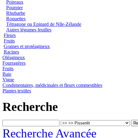
Poireaux
Pourpier
Rhubarbe
Roquettes
Tétragone ou Epinard de Nlle-Zélande
Autres légumes feuilles
Fleurs
Fruits
Graines et protéagineux
Racines
Oléagineux
Fourragères
Fruits
Baie
Vigne
Condimentaires, médicinales et fleurs commestibles
Plantes textiles
Recherche
Recherche Avancée