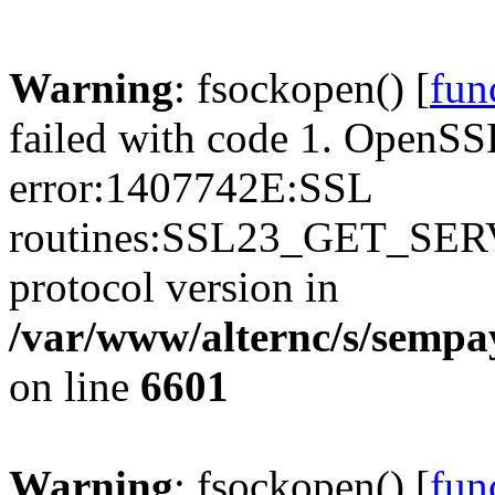
Warning
: fsockopen() [
fun
failed with code 1. OpenSS
error:1407742E:SSL
routines:SSL23_GET_SER
protocol version in
/var/www/alternc/s/sempa
on line
6601
Warning
: fsockopen() [
fun