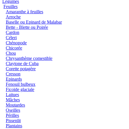
Légumes
Feuilles
Amaranthe à feuilles
Arroche
Baselle ou Epinard de Malabar
Bette - Blette ou Poirée
Cardon
Céleri
Chénopode
Chicorée
Chou
Chrysanthème comestible
Claytone de Cuba
Corette potagère
Cresson
Epinards
Fenouil bulbeux
Ficoïde glaciale
Laitues
Mâches
Moutardes
Oseilles
Périlles
Pissenlit
Plantains