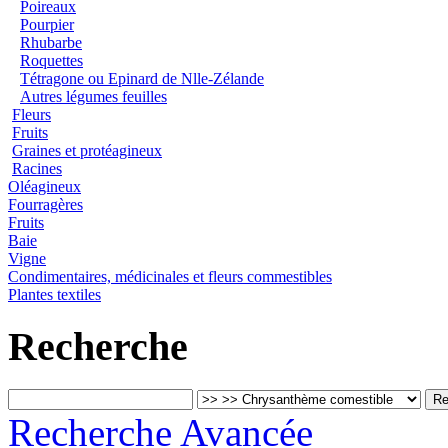
Poireaux
Pourpier
Rhubarbe
Roquettes
Tétragone ou Epinard de Nlle-Zélande
Autres légumes feuilles
Fleurs
Fruits
Graines et protéagineux
Racines
Oléagineux
Fourragères
Fruits
Baie
Vigne
Condimentaires, médicinales et fleurs commestibles
Plantes textiles
Recherche
Recherche Avancée