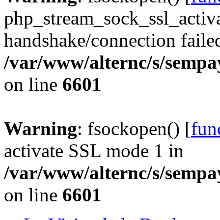
php_stream_sock_ssl_acti
handshake/connection faile
/var/www/alternc/s/sempa
on line
6601
Warning
: fsockopen() [
fun
activate SSL mode 1 in
/var/www/alternc/s/sempa
on line
6601