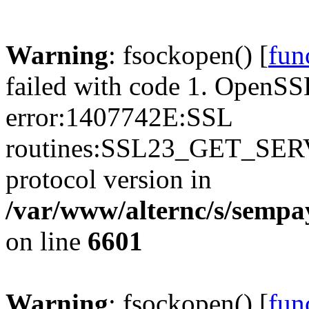
Warning
: fsockopen() [
fun
failed with code 1. OpenSS
error:1407742E:SSL
routines:SSL23_GET_SER
protocol version in
/var/www/alternc/s/sempa
on line
6601
Warning
: fsockopen() [
fun