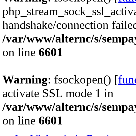
php_stream_sock_ssl_acti
handshake/connection faile
/var/www/alternc/s/sempa
on line
6601
Warning
: fsockopen() [
fun
activate SSL mode 1 in
/var/www/alternc/s/sempa
on line
6601