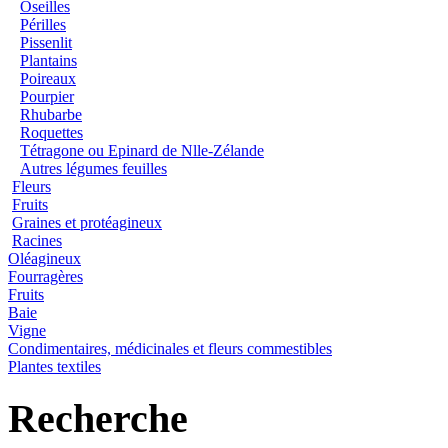
Oseilles
Périlles
Pissenlit
Plantains
Poireaux
Pourpier
Rhubarbe
Roquettes
Tétragone ou Epinard de Nlle-Zélande
Autres légumes feuilles
Fleurs
Fruits
Graines et protéagineux
Racines
Oléagineux
Fourragères
Fruits
Baie
Vigne
Condimentaires, médicinales et fleurs commestibles
Plantes textiles
Recherche