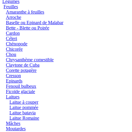
Légumes
Feuilles
Amaranthe à feuilles
Arroche
Baselle ou Epinard de Malabar
Bette - Blette ou Poirée
Cardon
Céleri
Chénopode
Chicorée
Chou
Chrysanthème comestible
Claytone de Cuba
Corette potagère
Cresson
Epinards
Fenouil bulbeux
Ficoïde glaciale
Laitues
Laitue à couper
Laitue pommée
Laitue batavia
Laitue Romaine
Mâches
Moutardes