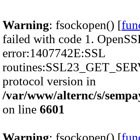
Warning
: fsockopen() [
fun
failed with code 1. OpenSS
error:1407742E:SSL
routines:SSL23_GET_SER
protocol version in
/var/www/alternc/s/sempa
on line
6601
Warning
: fsockopen() [
fun