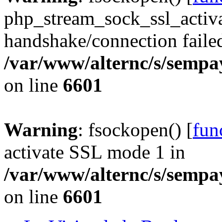
php_stream_sock_ssl_acti
handshake/connection faile
/var/www/alternc/s/sempa
on line
6601
Warning
: fsockopen() [
fun
activate SSL mode 1 in
/var/www/alternc/s/sempa
on line
6601