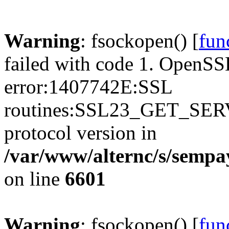
Warning
: fsockopen() [
fun
failed with code 1. OpenSS
error:1407742E:SSL
routines:SSL23_GET_SER
protocol version in
/var/www/alternc/s/sempa
on line
6601
Warning
: fsockopen() [
fun