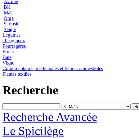
Avoine
Blé
Maïs
Orge
Sarrasin
Seigle
Légumes
Oléagineux
Fourragères
Fruits
Baie
Vigne
Condimentaires, médicinales et fleurs commestibles
Plantes textiles
Recherche
Recherche Avancée
Le Spicilège