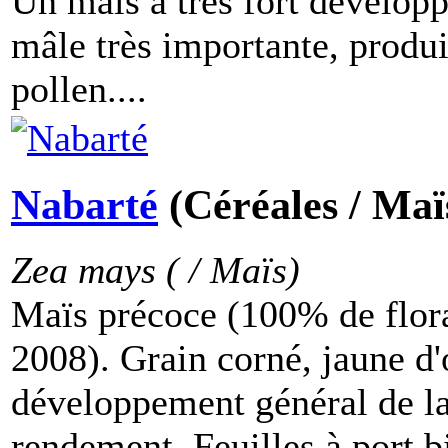
Un maïs à très fort développ
mâle très importante, prod
pollen....
Nabarté
(Céréales / Maï
Zea mays ( / Maïs)
Maïs précoce (100% de flora
2008). Grain corné, jaune d'
développement général de la
rendement. Feuilles à port bi