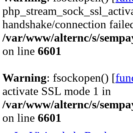
php_stream_sock_ssl_acti
handshake/connection faile
/var/www/alternc/s/sempa
on line
6601
Warning
: fsockopen() [
fun
activate SSL mode 1 in
/var/www/alternc/s/sempa
on line
6601