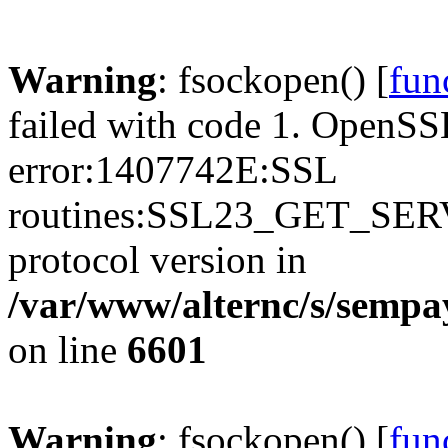
Warning
: fsockopen() [
fun
failed with code 1. OpenSS
error:1407742E:SSL
routines:SSL23_GET_SER
protocol version in
/var/www/alternc/s/sempa
on line
6601
Warning
: fsockopen() [
fun