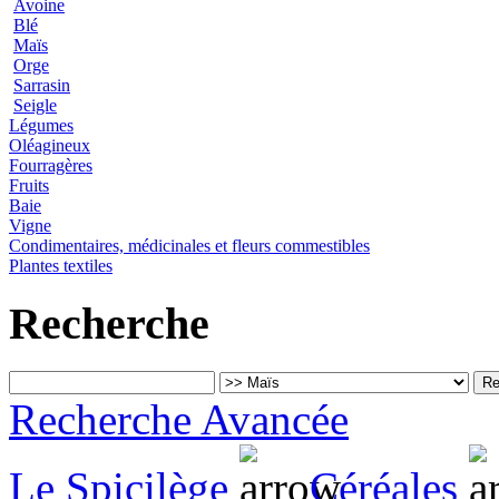
Avoine
Blé
Maïs
Orge
Sarrasin
Seigle
Légumes
Oléagineux
Fourragères
Fruits
Baie
Vigne
Condimentaires, médicinales et fleurs commestibles
Plantes textiles
Recherche
Recherche Avancée
Le Spicilège
Céréales