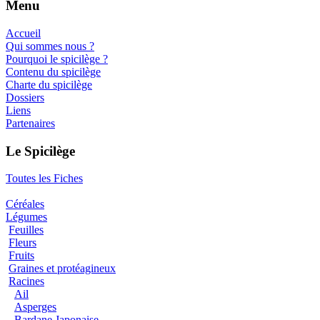
Menu
Accueil
Qui sommes nous ?
Pourquoi le spicilège ?
Contenu du spicilège
Charte du spicilège
Dossiers
Liens
Partenaires
Le Spicilège
Toutes les Fiches
Céréales
Légumes
Feuilles
Fleurs
Fruits
Graines et protéagineux
Racines
Ail
Asperges
Bardane Japonaise