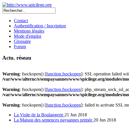
Contact
Authentification / Inscription
Mentions légales
Mode d'emploi
Glossaire
Forum
Actu. réseau
Warning
: fsockopen() [
function.fsockopen
]: SSL operation failed 
/var/www/alternc/s/sempaysannes/www/spicilege.org/modules/mod
Warning
: fsockopen() [
function.fsockopen
]: php_stream_sock_ssl_a
/var/www/alternc/s/sempaysannes/www/spicilege.org/modules/mod
Warning
: fsockopen() [
function.fsockopen
]: failed to activate SSL 
La Visite de la Boulangerie
21 Jun 2018
La Maison des semences paysannes primée
20 Jun 2018