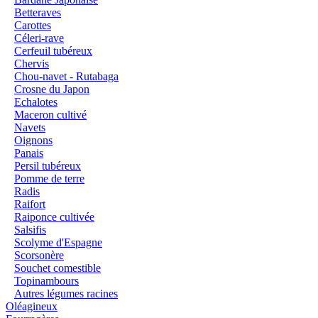
Betteraves
Carottes
Céleri-rave
Cerfeuil tubéreux
Chervis
Chou-navet - Rutabaga
Crosne du Japon
Echalotes
Maceron cultivé
Navets
Oignons
Panais
Persil tubéreux
Pomme de terre
Radis
Raifort
Raiponce cultivée
Salsifis
Scolyme d'Espagne
Scorsonère
Souchet comestible
Topinambours
Autres légumes racines
Oléagineux