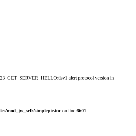
:SSL23_GET_SERVER_HELLO:tlsv1 alert protocol version in
es/mod_jw_srfr/simplepie.inc
on line
6601