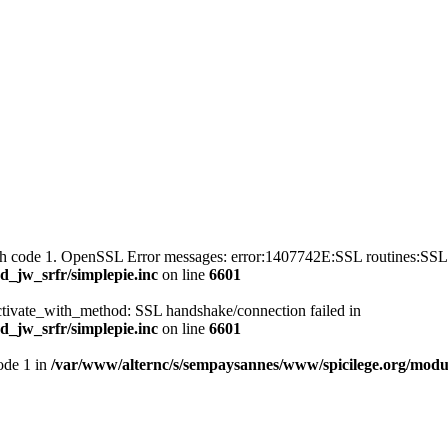
with code 1. OpenSSL Error messages: error:1407742E:SSL routines
_jw_srfr/simplepie.inc
on line
6601
ctivate_with_method: SSL handshake/connection failed in
_jw_srfr/simplepie.inc
on line
6601
mode 1 in
/var/www/alternc/s/sempaysannes/www/spicilege.org/modul