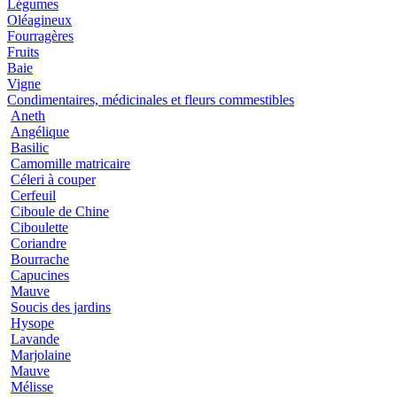
Légumes
Oléagineux
Fourragères
Fruits
Baie
Vigne
Condimentaires, médicinales et fleurs commestibles
Aneth
Angélique
Basilic
Camomille matricaire
Céleri à couper
Cerfeuil
Ciboule de Chine
Ciboulette
Coriandre
Bourrache
Capucines
Mauve
Soucis des jardins
Hysope
Lavande
Marjolaine
Mauve
Mélisse