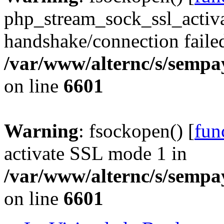
php_stream_sock_ssl_acti
handshake/connection faile
/var/www/alternc/s/sempa
on line
6601
Warning
: fsockopen() [
fun
activate SSL mode 1 in
/var/www/alternc/s/sempa
on line
6601