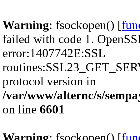
Warning
: fsockopen() [
fun
failed with code 1. OpenSS
error:1407742E:SSL
routines:SSL23_GET_SER
protocol version in
/var/www/alternc/s/sempa
on line
6601
Warning
: fsockopen() [
fun