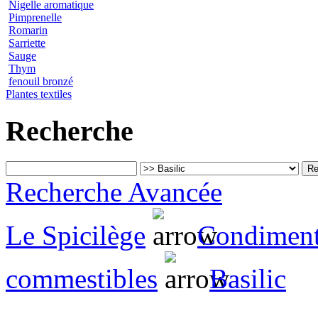
Nigelle aromatique
Pimprenelle
Romarin
Sarriette
Sauge
Thym
fenouil bronzé
Plantes textiles
Recherche
Recherche Avancée
Le Spicilège
Condimenta
commestibles
Basilic