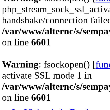
php_stream_sock_ssl_acti
handshake/connection faile
/var/www/alternc/s/sempa
on line
6601
Warning
: fsockopen() [
fun
activate SSL mode 1 in
/var/www/alternc/s/sempa
on line
6601