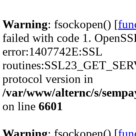
Warning
: fsockopen() [
fun
failed with code 1. OpenSS
error:1407742E:SSL
routines:SSL23_GET_SER
protocol version in
/var/www/alternc/s/sempa
on line
6601
Warning
: fsockopen() [
fun