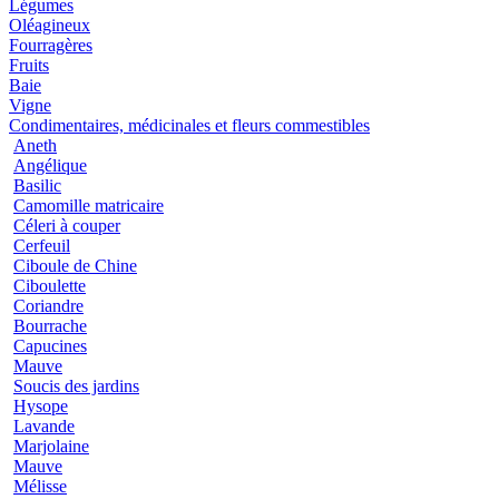
Légumes
Oléagineux
Fourragères
Fruits
Baie
Vigne
Condimentaires, médicinales et fleurs commestibles
Aneth
Angélique
Basilic
Camomille matricaire
Céleri à couper
Cerfeuil
Ciboule de Chine
Ciboulette
Coriandre
Bourrache
Capucines
Mauve
Soucis des jardins
Hysope
Lavande
Marjolaine
Mauve
Mélisse