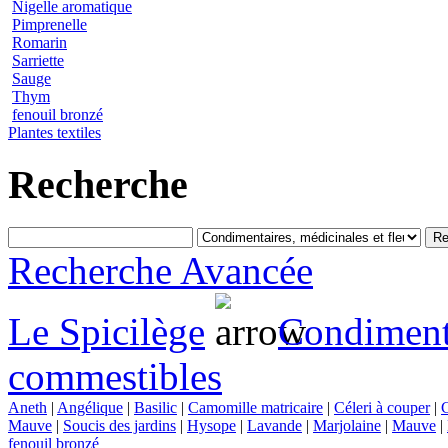
Nigelle aromatique
Pimprenelle
Romarin
Sarriette
Sauge
Thym
fenouil bronzé
Plantes textiles
Recherche
Recherche Avancée
Le Spicilège
Condimenta
commestibles
Aneth
|
Angélique
|
Basilic
|
Camomille matricaire
|
Céleri à couper
|
C
Mauve
|
Soucis des jardins
|
Hysope
|
Lavande
|
Marjolaine
|
Mauve
|
fenouil bronzé