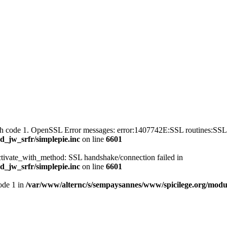
with code 1. OpenSSL Error messages: error:1407742E:SSL routines
_jw_srfr/simplepie.inc
on line
6601
ctivate_with_method: SSL handshake/connection failed in
_jw_srfr/simplepie.inc
on line
6601
mode 1 in
/var/www/alternc/s/sempaysannes/www/spicilege.org/modul