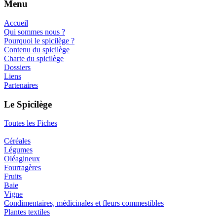
Menu
Accueil
Qui sommes nous ?
Pourquoi le spicilège ?
Contenu du spicilège
Charte du spicilège
Dossiers
Liens
Partenaires
Le Spicilège
Toutes les Fiches
Céréales
Légumes
Oléagineux
Fourragères
Fruits
Baie
Vigne
Condimentaires, médicinales et fleurs commestibles
Plantes textiles