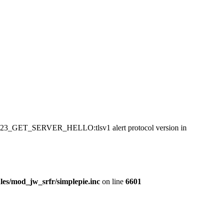
:SSL23_GET_SERVER_HELLO:tlsv1 alert protocol version in
es/mod_jw_srfr/simplepie.inc
on line
6601