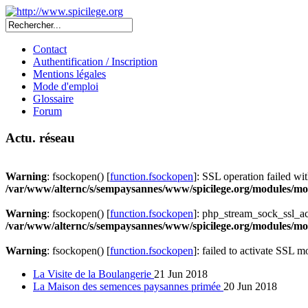
Contact
Authentification / Inscription
Mentions légales
Mode d'emploi
Glossaire
Forum
Actu. réseau
Warning
: fsockopen() [
function.fsockopen
]: SSL operation failed 
/var/www/alternc/s/sempaysannes/www/spicilege.org/modules/mod
Warning
: fsockopen() [
function.fsockopen
]: php_stream_sock_ssl_a
/var/www/alternc/s/sempaysannes/www/spicilege.org/modules/mod
Warning
: fsockopen() [
function.fsockopen
]: failed to activate SSL 
La Visite de la Boulangerie
21 Jun 2018
La Maison des semences paysannes primée
20 Jun 2018