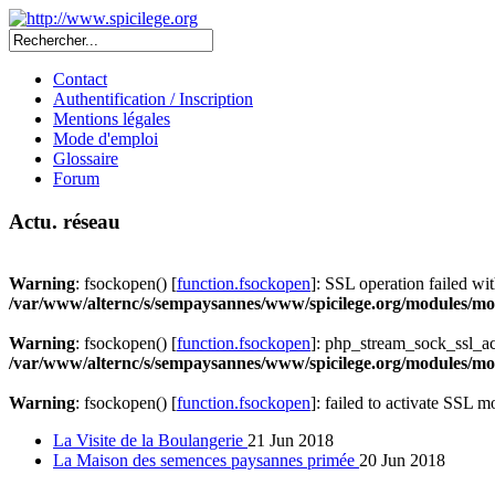
Contact
Authentification / Inscription
Mentions légales
Mode d'emploi
Glossaire
Forum
Actu. réseau
Warning
: fsockopen() [
function.fsockopen
]: SSL operation failed 
/var/www/alternc/s/sempaysannes/www/spicilege.org/modules/mod
Warning
: fsockopen() [
function.fsockopen
]: php_stream_sock_ssl_a
/var/www/alternc/s/sempaysannes/www/spicilege.org/modules/mod
Warning
: fsockopen() [
function.fsockopen
]: failed to activate SSL 
La Visite de la Boulangerie
21 Jun 2018
La Maison des semences paysannes primée
20 Jun 2018