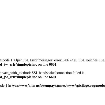
with code 1. OpenSSL Error messages: error:1407742E:SSL routines
_jw_srfr/simplepie.inc
on line
6601
ctivate_with_method: SSL handshake/connection failed in
_jw_srfr/simplepie.inc
on line
6601
mode 1 in
/var/www/alternc/s/sempaysannes/www/spicilege.org/modul