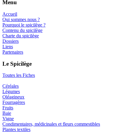
Menu
Accueil
Qui sommes nous ?
Pourquoi le spicilège ?
Contenu du spicilège
Charte du spicilège
Dossiers
Liens
Partenaires
Le Spicilège
Toutes les Fiches
Céréales
Légumes
Oléagineux
Fourragères
Fruits
Baie
Vigne
Condimentaires, médicinales et fleurs commestibles
Plantes textiles