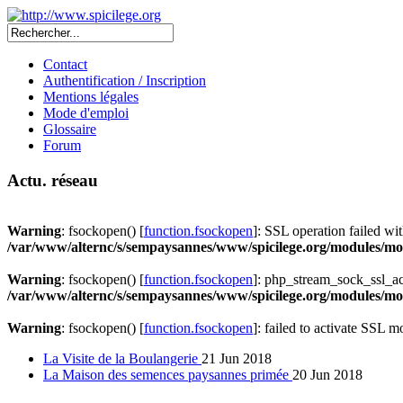
Contact
Authentification / Inscription
Mentions légales
Mode d'emploi
Glossaire
Forum
Actu. réseau
Warning
: fsockopen() [
function.fsockopen
]: SSL operation failed 
/var/www/alternc/s/sempaysannes/www/spicilege.org/modules/mod
Warning
: fsockopen() [
function.fsockopen
]: php_stream_sock_ssl_a
/var/www/alternc/s/sempaysannes/www/spicilege.org/modules/mod
Warning
: fsockopen() [
function.fsockopen
]: failed to activate SSL 
La Visite de la Boulangerie
21 Jun 2018
La Maison des semences paysannes primée
20 Jun 2018