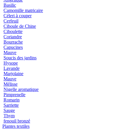
Basilic
Camomille matricaire
Céleri à couper
Cerfeuil
Ciboule de Chine
Ciboulette
Coriandre
Bourrache
Capucines
Mauve
Soucis des jardins
Hysope
Lavande
Marjolaine
Mauve
Mélisse
Nigelle aromatique
Pimprenelle
Romarin
Sarriette
Sauge
Thym
fenouil bronzé
Plantes textiles