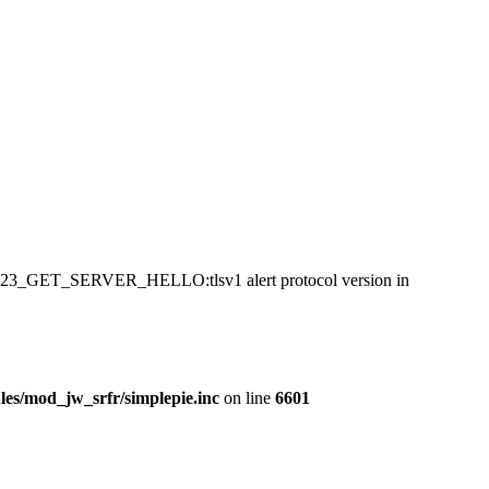
:SSL23_GET_SERVER_HELLO:tlsv1 alert protocol version in
es/mod_jw_srfr/simplepie.inc
on line
6601