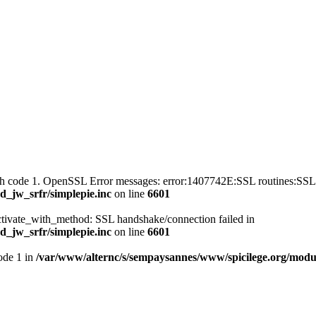
with code 1. OpenSSL Error messages: error:1407742E:SSL routines
_jw_srfr/simplepie.inc
on line
6601
ctivate_with_method: SSL handshake/connection failed in
_jw_srfr/simplepie.inc
on line
6601
mode 1 in
/var/www/alternc/s/sempaysannes/www/spicilege.org/modul