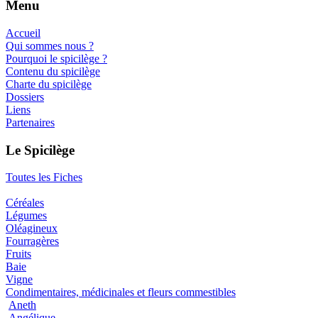
Menu
Accueil
Qui sommes nous ?
Pourquoi le spicilège ?
Contenu du spicilège
Charte du spicilège
Dossiers
Liens
Partenaires
Le Spicilège
Toutes les Fiches
Céréales
Légumes
Oléagineux
Fourragères
Fruits
Baie
Vigne
Condimentaires, médicinales et fleurs commestibles
Aneth
Angélique