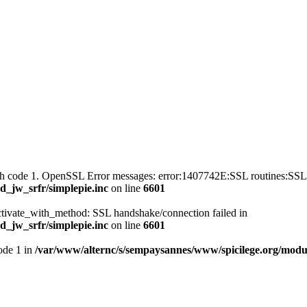
with code 1. OpenSSL Error messages: error:1407742E:SSL routines
_jw_srfr/simplepie.inc
on line
6601
ctivate_with_method: SSL handshake/connection failed in
_jw_srfr/simplepie.inc
on line
6601
mode 1 in
/var/www/alternc/s/sempaysannes/www/spicilege.org/modul