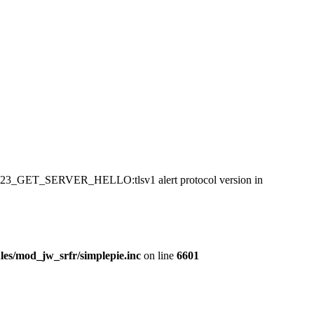
:SSL23_GET_SERVER_HELLO:tlsv1 alert protocol version in
es/mod_jw_srfr/simplepie.inc
on line
6601