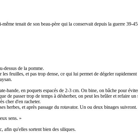
i-même tenait de son beau-père qui la conservait depuis la guerre 39-45
 au-dessus de la pomme.
s feuilles, et pas trop dense, ce qui lui permet de dégeler rapidement 
paysan.
plate-bande, en poquets espacés de 2-3 cm. On bine, on bâche pour évite
que de passer trop de temps à désherber, on peut les brûler et refaire un
ès cher d'en racheter.
es herbes, et après passage du rotavator. Un ou deux binages suivront. 
deux sens. »
 afin qu'elles sortent bien des siliques.