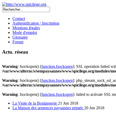
Contact
Authentification / Inscription
Mentions légales
Mode d'emploi
Glossaire
Forum
Actu. réseau
Warning
: fsockopen() [
function.fsockopen
]: SSL operation failed 
/var/www/alternc/s/sempaysannes/www/spicilege.org/modules/mod
Warning
: fsockopen() [
function.fsockopen
]: php_stream_sock_ssl_a
/var/www/alternc/s/sempaysannes/www/spicilege.org/modules/mod
Warning
: fsockopen() [
function.fsockopen
]: failed to activate SSL 
La Visite de la Boulangerie
21 Jun 2018
La Maison des semences paysannes primée
20 Jun 2018