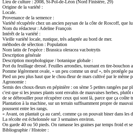
Lieu de culture :
2008, St-Pol-de-Léon (Nord Finistère, 29)
Origine de la variété :
Locale.
Provenance de la semence :
Variété récupérée chez un ancien paysan de la côte de Roscoff, que lu
Nom du rédacteur :
Adeline François
Intérêt de la variété :
Vieille variété locale, rustique, très adaptée au bord de mer.
méthodes de sélection :
Population
Nom latin de l'espèce :
Brassica oleracea var.botrytis
Description générale
Description morphologique / botanique globale :
Port du feuillage dressé. Feuilles arrondies, tournant en tire-bouchon
Pomme légèrement ovale, « un peu comme un œuf », très protégée par le
Pied un peu plus haut que le chou-fleur de mars cultivé par le même 
Agronomie :
Semis des choux-fleurs en pépinière : on sème 5 petites rangées par 
c'est que si les jeunes plants sont envahis de mauvaises herbes, plutôt 
de se débrouiller pour récupérer ceux qui sont là, parce que ça coûte tr
Plantation à la machine, sur un terrain suffisamment propre de mauvais
poussent entre les rangs.
« Avant, on plantait ça au carré, comme ça on pouvait biner dans les 
La récolte est échelonnée sur 3 semaines environ.
On garde 40 ou 50 pieds. On ramasse les graines par temps froid et sec,
Bibliographie / Histoire :