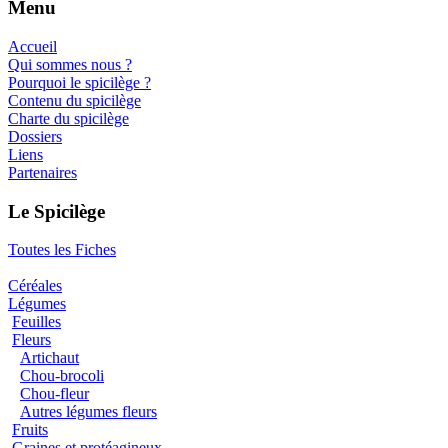
Menu
Accueil
Qui sommes nous ?
Pourquoi le spicilège ?
Contenu du spicilège
Charte du spicilège
Dossiers
Liens
Partenaires
Le Spicilège
Toutes les Fiches
Céréales
Légumes
Feuilles
Fleurs
Artichaut
Chou-brocoli
Chou-fleur
Autres légumes fleurs
Fruits
Graines et protéagineux