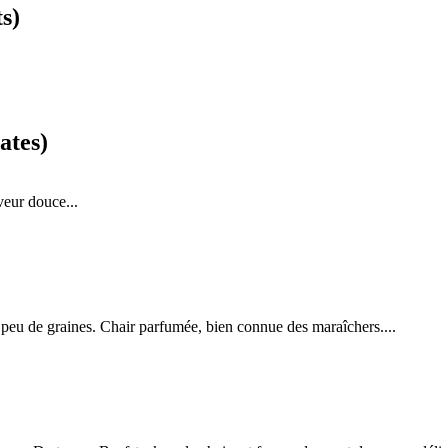
s)
ates)
aveur douce...
c peu de graines. Chair parfumée, bien connue des maraîchers....