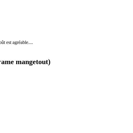
ût est agréable....
à rame mangetout)