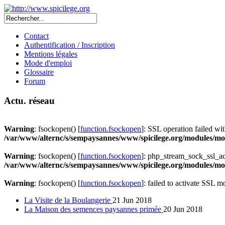
Contact
Authentification / Inscription
Mentions légales
Mode d'emploi
Glossaire
Forum
Actu. réseau
Warning
: fsockopen() [
function.fsockopen
]: SSL operation failed 
/var/www/alternc/s/sempaysannes/www/spicilege.org/modules/mod
Warning
: fsockopen() [
function.fsockopen
]: php_stream_sock_ssl_a
/var/www/alternc/s/sempaysannes/www/spicilege.org/modules/mod
Warning
: fsockopen() [
function.fsockopen
]: failed to activate SSL 
La Visite de la Boulangerie
21 Jun 2018
La Maison des semences paysannes primée
20 Jun 2018