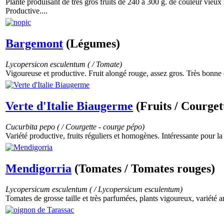
Plante produisant de très gros fruits de 240 à 300 g. de couleur vieux r
Productive....
Bargemont
(Légumes)
Lycopersicon esculentum ( / Tomate)
Vigoureuse et productive. Fruit alongé rouge, assez gros. Très bonne q
Verte d'Italie Biaugerme
(Fruits / Courget
Cucurbita pepo ( / Courgette - courge pépo)
Variété productive, fruits réguliers et homogènes. Intéressante pour la
Mendigorria
(Tomates / Tomates rouges)
Lycopersicum esculentum ( / Lycopersicum esculentum)
Tomates de grosse taille et très parfumées, plants vigoureux, variété 