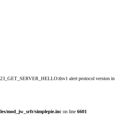
:SSL23_GET_SERVER_HELLO:tlsv1 alert protocol version in
es/mod_jw_srfr/simplepie.inc
on line
6601