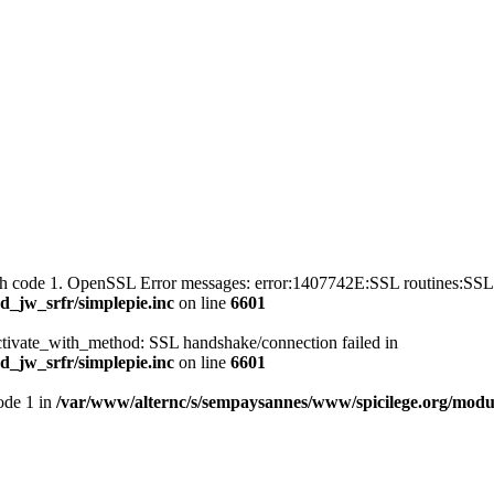
with code 1. OpenSSL Error messages: error:1407742E:SSL routines
_jw_srfr/simplepie.inc
on line
6601
ctivate_with_method: SSL handshake/connection failed in
_jw_srfr/simplepie.inc
on line
6601
mode 1 in
/var/www/alternc/s/sempaysannes/www/spicilege.org/modul