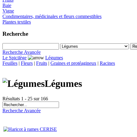
Baie
Vigne
Condimentaires, médicinales et fleurs commestibles
Plantes textiles
Recherche
Recherche Avancée
Le Spicilège
Légumes
Feuilles
|
Fleurs
|
Fruits
|
Graines et protéagineux
|
Racines
Légumes
Résultats 1 - 25 sur 166
Recherche Avancée