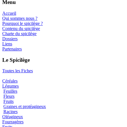
Menu
Accueil
Qui sommes nous ?
Pourquoi le spicilège ?
Contenu du spicilège
Charte du spicilège
Dossiers
Liens
Partenaires
Le Spicilège
Toutes les Fiches
Céréales
Légumes
Feuilles
Fleurs
Fruits
Graines et protéagineux
Racines
Oléagineux
Fourragères
Fruits