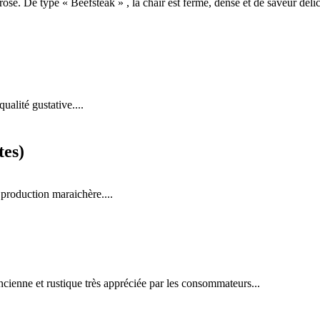
ose. De type « Beefsteak » , la chair est ferme, dense et de saveur délici
ualité gustative....
tes)
 production maraichère....
ancienne et rustique très appréciée par les consommateurs...