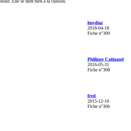
euse. Elle se tient bien à la cuisson.
lmydiaz
2018-04-18
Fiche n°309
Philippe Catinaud
2016-05-31
Fiche n°308
fred
2015-12-10
Fiche n°306