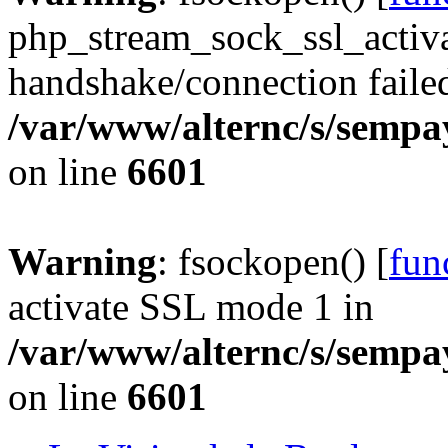
php_stream_sock_ssl_acti
handshake/connection faile
/var/www/alternc/s/sempa
on line
6601
Warning
: fsockopen() [
fun
activate SSL mode 1 in
/var/www/alternc/s/sempa
on line
6601