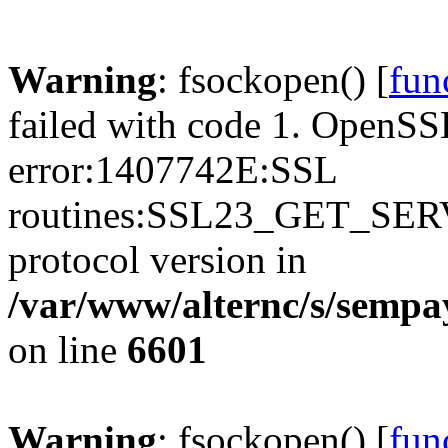
Warning
: fsockopen() [
fun
failed with code 1. OpenSS
error:1407742E:SSL
routines:SSL23_GET_SER
protocol version in
/var/www/alternc/s/sempa
on line
6601
Warning
: fsockopen() [
fun