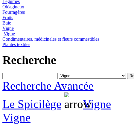
Légumes
Oléagineux
Fourragères
Fruits
Baie
Vigne
Vigne
Condimentaires, médicinales et fleurs commestibles
Plantes textiles
Recherche
Recherche Avancée
Le Spicilège
Vigne
Vigne