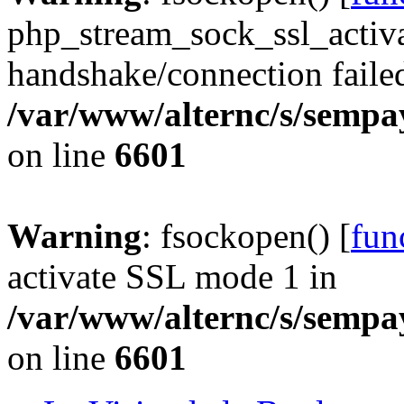
php_stream_sock_ssl_acti
handshake/connection faile
/var/www/alternc/s/sempa
on line
6601
Warning
: fsockopen() [
fun
activate SSL mode 1 in
/var/www/alternc/s/sempa
on line
6601