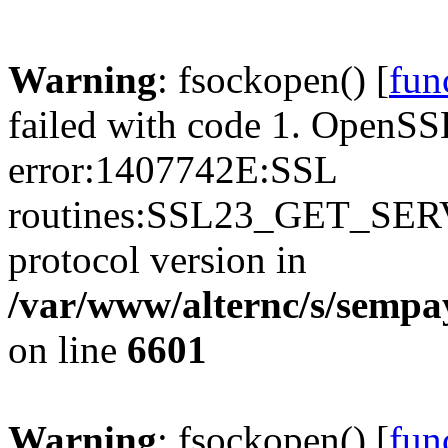
Warning
: fsockopen() [
fun
failed with code 1. OpenSS
error:1407742E:SSL
routines:SSL23_GET_SER
protocol version in
/var/www/alternc/s/sempa
on line
6601
Warning
: fsockopen() [
fun