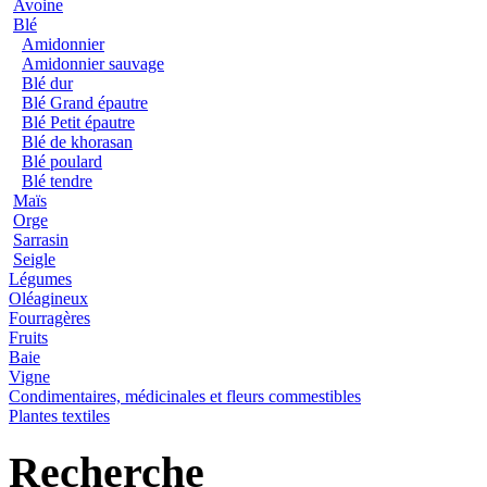
Avoine
Blé
Amidonnier
Amidonnier sauvage
Blé dur
Blé Grand épautre
Blé Petit épautre
Blé de khorasan
Blé poulard
Blé tendre
Maïs
Orge
Sarrasin
Seigle
Légumes
Oléagineux
Fourragères
Fruits
Baie
Vigne
Condimentaires, médicinales et fleurs commestibles
Plantes textiles
Recherche