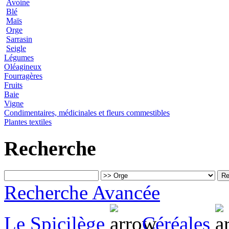
Avoine
Blé
Maïs
Orge
Sarrasin
Seigle
Légumes
Oléagineux
Fourragères
Fruits
Baie
Vigne
Condimentaires, médicinales et fleurs commestibles
Plantes textiles
Recherche
Recherche Avancée
Le Spicilège
Céréales