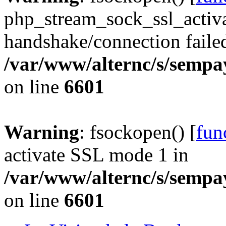
php_stream_sock_ssl_acti
handshake/connection faile
/var/www/alternc/s/sempa
on line
6601
Warning
: fsockopen() [
fun
activate SSL mode 1 in
/var/www/alternc/s/sempa
on line
6601