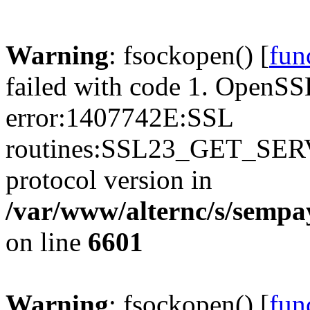
Warning
: fsockopen() [
fun
failed with code 1. OpenSS
error:1407742E:SSL
routines:SSL23_GET_SER
protocol version in
/var/www/alternc/s/sempa
on line
6601
Warning
: fsockopen() [
fun