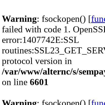
Warning
: fsockopen() [
fun
failed with code 1. OpenSS
error:1407742E:SSL
routines:SSL23_GET_SER
protocol version in
/var/www/alternc/s/sempa
on line
6601
Warning
: fsockopen() [
fun