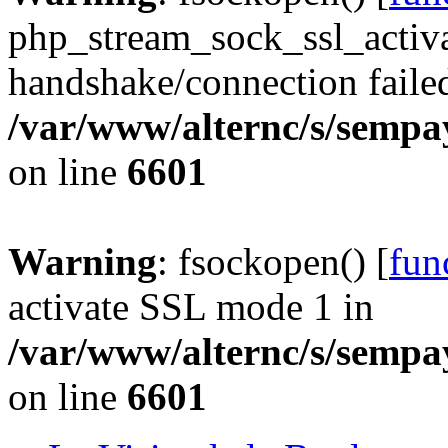
php_stream_sock_ssl_acti
handshake/connection faile
/var/www/alternc/s/sempa
on line
6601
Warning
: fsockopen() [
fun
activate SSL mode 1 in
/var/www/alternc/s/sempa
on line
6601