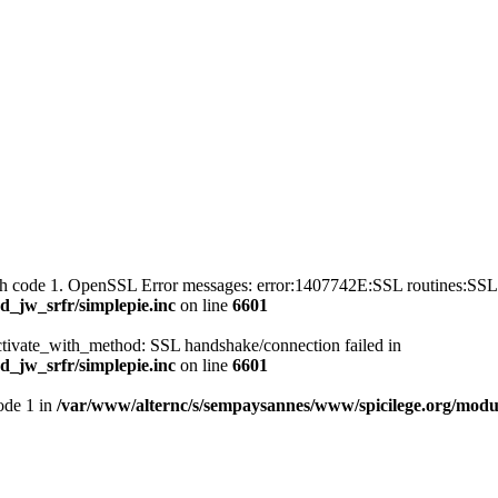
with code 1. OpenSSL Error messages: error:1407742E:SSL routines
_jw_srfr/simplepie.inc
on line
6601
ctivate_with_method: SSL handshake/connection failed in
_jw_srfr/simplepie.inc
on line
6601
mode 1 in
/var/www/alternc/s/sempaysannes/www/spicilege.org/modul