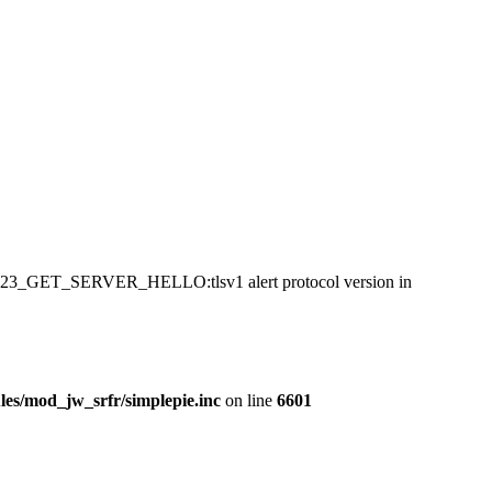
:SSL23_GET_SERVER_HELLO:tlsv1 alert protocol version in
es/mod_jw_srfr/simplepie.inc
on line
6601