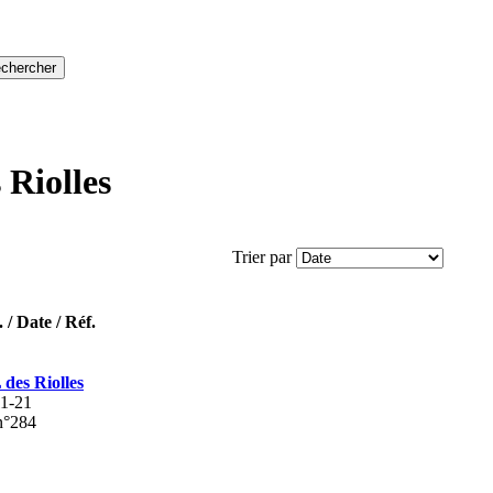
 Riolles
Trier par
 / Date / Réf.
des Riolles
1-21
n°284