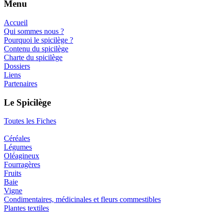
Menu
Accueil
Qui sommes nous ?
Pourquoi le spicilège ?
Contenu du spicilège
Charte du spicilège
Dossiers
Liens
Partenaires
Le Spicilège
Toutes les Fiches
Céréales
Légumes
Oléagineux
Fourragères
Fruits
Baie
Vigne
Condimentaires, médicinales et fleurs commestibles
Plantes textiles