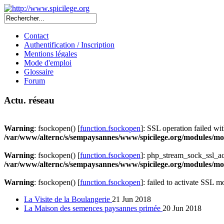
Contact
Authentification / Inscription
Mentions légales
Mode d'emploi
Glossaire
Forum
Actu. réseau
Warning
: fsockopen() [
function.fsockopen
]: SSL operation failed 
/var/www/alternc/s/sempaysannes/www/spicilege.org/modules/mod
Warning
: fsockopen() [
function.fsockopen
]: php_stream_sock_ssl_a
/var/www/alternc/s/sempaysannes/www/spicilege.org/modules/mod
Warning
: fsockopen() [
function.fsockopen
]: failed to activate SSL 
La Visite de la Boulangerie
21 Jun 2018
La Maison des semences paysannes primée
20 Jun 2018