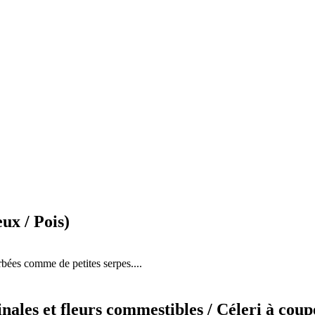
ux / Pois)
rbées comme de petites serpes....
ales et fleurs commestibles / Céleri à coup