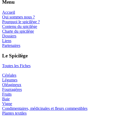
Menu
Accueil
Qui sommes nous ?
Pourquoi le spicilège ?
Contenu du spicilège
Charte du spicilège
Dossiers
Liens
Partenaires
Le Spicilège
Toutes les Fiches
Céréales
Légumes
Oléagineux
Fourragères
Fruits
Baie
Vigne
Condimentaires, médicinales et fleurs commestibles
Plantes textiles