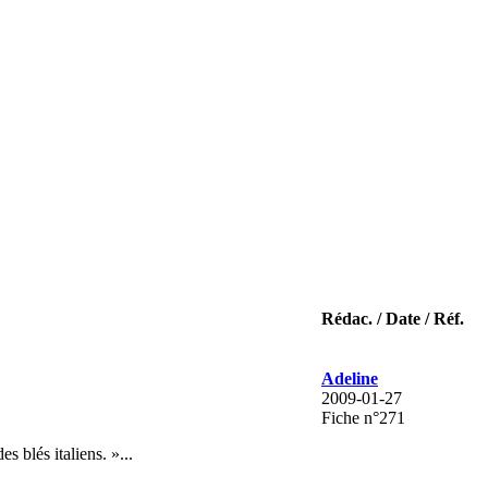
Rédac. / Date / Réf.
Adeline
2009-01-27
Fiche n°271
s blés italiens. »...