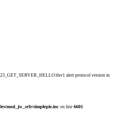
:SSL23_GET_SERVER_HELLO:tlsv1 alert protocol version in
es/mod_jw_srfr/simplepie.inc
on line
6601