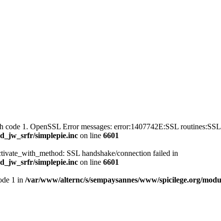
with code 1. OpenSSL Error messages: error:1407742E:SSL routines
_jw_srfr/simplepie.inc
on line
6601
ctivate_with_method: SSL handshake/connection failed in
_jw_srfr/simplepie.inc
on line
6601
mode 1 in
/var/www/alternc/s/sempaysannes/www/spicilege.org/modul