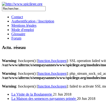
Contact
Authentification / Inscription
Mentions légales
Mode d'emploi
Glossaire
Forum
Actu. réseau
Warning
: fsockopen() [
function.fsockopen
]: SSL operation failed 
/var/www/alternc/s/sempaysannes/www/spicilege.org/modules/mod
Warning
: fsockopen() [
function.fsockopen
]: php_stream_sock_ssl_a
/var/www/alternc/s/sempaysannes/www/spicilege.org/modules/mod
Warning
: fsockopen() [
function.fsockopen
]: failed to activate SSL 
La Visite de la Boulangerie
21 Jun 2018
La Maison des semences paysannes primée
20 Jun 2018