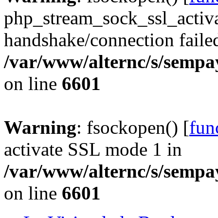
php_stream_sock_ssl_acti
handshake/connection faile
/var/www/alternc/s/sempa
on line
6601
Warning
: fsockopen() [
fun
activate SSL mode 1 in
/var/www/alternc/s/sempa
on line
6601