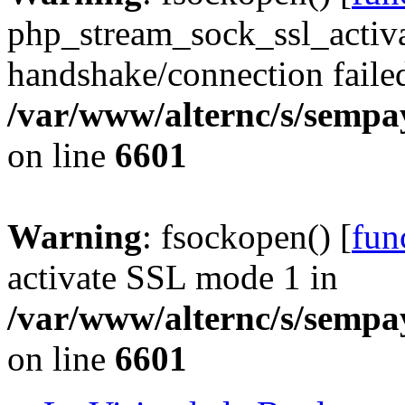
php_stream_sock_ssl_acti
handshake/connection faile
/var/www/alternc/s/sempa
on line
6601
Warning
: fsockopen() [
fun
activate SSL mode 1 in
/var/www/alternc/s/sempa
on line
6601