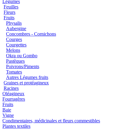
Légumes
Feuilles
Fleurs
Fruits
Physalis
Aubergine
Concombres - Cornichons
Courges
Courgettes
Melons
Okra ou Gombo
Pastèques
Poivrons/Piments
Tomates
Autres Légumes fruits
Graines et protéagineux
Racines
Oléagineux
Fourragères
Fruits
Baie
Vigne
Condimentaires, médicinales et fleurs commestibles
Plantes textiles