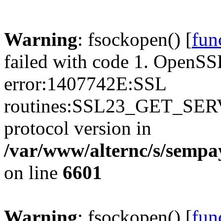
Warning
: fsockopen() [
fun
failed with code 1. OpenSS
error:1407742E:SSL
routines:SSL23_GET_SER
protocol version in
/var/www/alternc/s/sempa
on line
6601
Warning
: fsockopen() [
fun