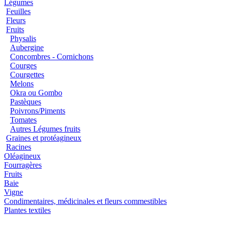
Légumes
Feuilles
Fleurs
Fruits
Physalis
Aubergine
Concombres - Cornichons
Courges
Courgettes
Melons
Okra ou Gombo
Pastèques
Poivrons/Piments
Tomates
Autres Légumes fruits
Graines et protéagineux
Racines
Oléagineux
Fourragères
Fruits
Baie
Vigne
Condimentaires, médicinales et fleurs commestibles
Plantes textiles