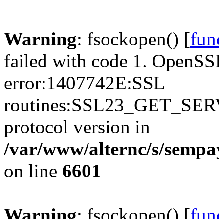
Warning
: fsockopen() [
fun
failed with code 1. OpenSS
error:1407742E:SSL
routines:SSL23_GET_SER
protocol version in
/var/www/alternc/s/sempa
on line
6601
Warning
: fsockopen() [
fun