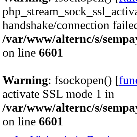
php_stream_sock_ssl_acti
handshake/connection faile
/var/www/alternc/s/sempa
on line
6601
Warning
: fsockopen() [
fun
activate SSL mode 1 in
/var/www/alternc/s/sempa
on line
6601