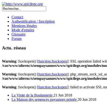
Contact
Authentification / Inscription
Mentions légales
Mode d'emploi
Glossaire
Forum
Actu. réseau
Warning
: fsockopen() [
function.fsockopen
]: SSL operation failed 
/var/www/alternc/s/sempaysannes/www/spicilege.org/modules/mod
Warning
: fsockopen() [
function.fsockopen
]: php_stream_sock_ssl_a
/var/www/alternc/s/sempaysannes/www/spicilege.org/modules/mod
Warning
: fsockopen() [
function.fsockopen
]: failed to activate SSL 
La Visite de la Boulangerie
21 Jun 2018
La Maison des semences paysannes primée
20 Jun 2018