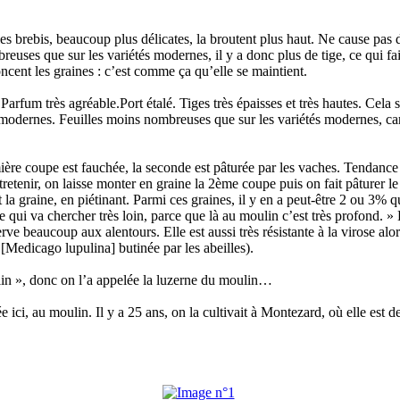
es brebis, beaucoup plus délicates, la broutent plus haut. Ne cause pas
reuses que sur les variétés modernes, il y a donc plus de tige, ce qui fa
foncent les graines : c’est comme ça qu’elle se maintient.
Parfum très agréable.Port étalé. Tiges très épaisses et très hautes. Cela s
modernes. Feuilles moins nombreuses que sur les variétés modernes, car 
emière coupe est fauchée, la seconde est pâturée par les vaches. Tendance
ntretenir, on laisse monter en graine la 2ème coupe puis on fait pâturer 
 la graine, en piétinant. Parmi ces graines, il y en a peut-être 2 ou 3% 
ne qui va chercher très loin, parce que là au moulin c’est très profond. 
erve beaucoup aux alentours. Elle est aussi très résistante à la virose alo
[Medicago lupulina] butinée par les abeilles).
lin », donc on l’a appelée la luzerne du moulin…
ivée ici, au moulin. Il y a 25 ans, on la cultivait à Montezard, où elle es