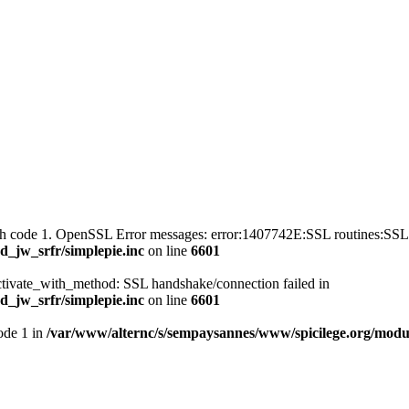
with code 1. OpenSSL Error messages: error:1407742E:SSL routines
_jw_srfr/simplepie.inc
on line
6601
ctivate_with_method: SSL handshake/connection failed in
_jw_srfr/simplepie.inc
on line
6601
mode 1 in
/var/www/alternc/s/sempaysannes/www/spicilege.org/modul