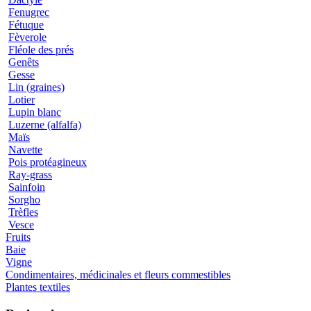
Fenugrec
Fétuque
Fèverole
Fléole des prés
Genêts
Gesse
Lin (graines)
Lotier
Lupin blanc
Luzerne (alfalfa)
Maïs
Navette
Pois protéagineux
Ray-grass
Sainfoin
Sorgho
Trèfles
Vesce
Fruits
Baie
Vigne
Condimentaires, médicinales et fleurs commestibles
Plantes textiles