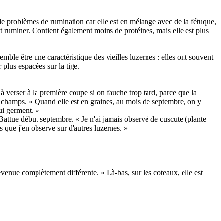
 de problèmes de rumination car elle est en mélange avec de la fétuque,
it ruminer. Contient également moins de protéines, mais elle est plus
emble être une caractéristique des vieilles luzernes : elles ont souvent
plus espacées sur la tige.
 à verser à la première coupe si on fauche trop tard, parce que la
le champs. « Quand elle est en graines, au mois de septembre, on y
qui germent. »
» Battue début septembre. « Je n'ai jamais observé de cuscute (plante
rs que j'en observe sur d'autres luzernes. »
t devenue complètement différente. « Là-bas, sur les coteaux, elle est