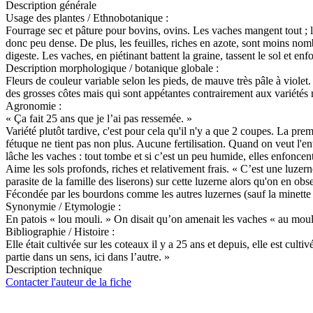
Description générale
Usage des plantes / Ethnobotanique :
Fourrage sec et pâture pour bovins, ovins. Les vaches mangent tout ; l
donc peu dense. De plus, les feuilles, riches en azote, sont moins nomb
digeste. Les vaches, en piétinant battent la graine, tassent le sol et en
Description morphologique / botanique globale :
Fleurs de couleur variable selon les pieds, de mauve très pâle à violet. 
des grosses côtes mais qui sont appétantes contrairement aux variétés 
Agronomie :
« Ça fait 25 ans que je l’ai pas ressemée. »
Variété plutôt tardive, c'est pour cela qu'il n'y a que 2 coupes. La pr
fétuque ne tient pas non plus. Aucune fertilisation. Quand on veut l'e
lâche les vaches : tout tombe et si c’est un peu humide, elles enfoncent
Aime les sols profonds, riches et relativement frais. « C’est une luzer
parasite de la famille des liserons) sur cette luzerne alors qu'on en obs
Fécondée par les bourdons comme les autres luzernes (sauf la minette 
Synonymie / Etymologie :
En patois « lou mouli. » On disait qu’on amenait les vaches « au mou
Bibliographie / Histoire :
Elle était cultivée sur les coteaux il y a 25 ans et depuis, elle est cult
partie dans un sens, ici dans l’autre. »
Description technique
Contacter l'auteur de la fiche