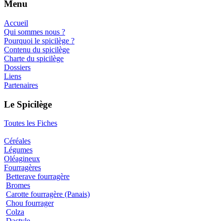
Menu
Accueil
Qui sommes nous ?
Pourquoi le spicilège ?
Contenu du spicilège
Charte du spicilège
Dossiers
Liens
Partenaires
Le Spicilège
Toutes les Fiches
Céréales
Légumes
Oléagineux
Fourragères
Betterave fourragère
Bromes
Carotte fourragère (Panais)
Chou fourrager
Colza
Dactyle