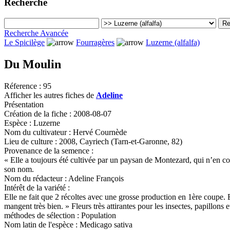
Recherche
Recherche Avancée
Le Spicilège
Fourragères
Luzerne (alfalfa)
Du Moulin
Réference :
95
Afficher les autres fiches de
Adeline
Présentation
Création de la fiche :
2008-08-07
Espèce :
Luzerne
Nom du cultivateur :
Hervé Cournède
Lieu de culture :
2008, Cayriech (Tarn-et-Garonne, 82)
Provenance de la semence :
« Elle a toujours été cultivée par un paysan de Montezard, qui n’en con
son nom.
Nom du rédacteur :
Adeline François
Intérêt de la variété :
Elle ne fait que 2 récoltes avec une grosse production en 1ère coupe. 
mangent très bien. » Fleurs très attirantes pour les insectes, papillon
méthodes de sélection :
Population
Nom latin de l'espèce :
Medicago sativa