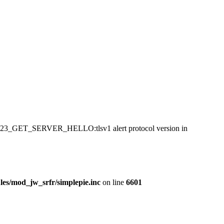
:SSL23_GET_SERVER_HELLO:tlsv1 alert protocol version in
es/mod_jw_srfr/simplepie.inc
on line
6601