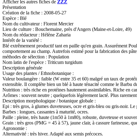
Afficher les autres fiches de
ZZZ
Présentation
Création de la fiche :
2008-05-27
Espèce :
Blé
Nom du cultivateur :
Florent Mercier
Lieu de culture :
Bouchemaine, près d'Angers (Maine-et-Loire, 49)
Nom du rédacteur :
Hélène Zaharia
Intérêt de la variété :
Blé extrêmement productif tant en paille qu'en grain. Assurément Poula
comportement au champ. Autrefois estimé pour la fabrication des pâtes
méthodes de sélection :
Population
Nom latin de l'espèce :
Triticum turgidum
Description générale
Usage des plantes / Ethnobotanique :
Valeur boulangère : faible (W entre 35 et 60) malgré un taux de protéin
extensible. Il complète bien un blé à haute ténacité comme le Barbu 
Nutrition : très riche en protéines hautement assimilables. Riche en car
Arômes : souvent neutre ; quelquefois légèrement lacté. Plus rarement
Description morphologique / botanique globale :
Epi : très gros, à glumes duveteuses, ocre et gris-bleu ou gris-noir. Le pl
Barbes : longues, cassantes à maturité, ocres.
Paille : pleine, très haute (1m50 à 1m80), robuste, duveteuse et souv
Grain : très gros (PMG = 45 à 57), jaune clair, à cassure farineuse, qu
Agronomie :
Alternativité : très hiver. Adapté aux semis précoces.