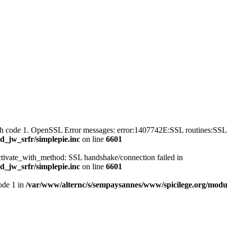
with code 1. OpenSSL Error messages: error:1407742E:SSL routines
_jw_srfr/simplepie.inc
on line
6601
ctivate_with_method: SSL handshake/connection failed in
_jw_srfr/simplepie.inc
on line
6601
mode 1 in
/var/www/alternc/s/sempaysannes/www/spicilege.org/modul