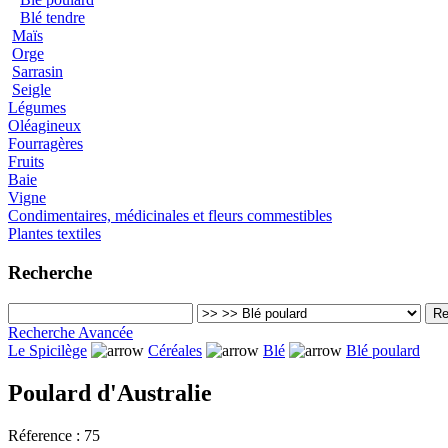
Blé tendre
Maïs
Orge
Sarrasin
Seigle
Légumes
Oléagineux
Fourragères
Fruits
Baie
Vigne
Condimentaires, médicinales et fleurs commestibles
Plantes textiles
Recherche
Recherche Avancée
Le Spicilège
Céréales
Blé
Blé poulard
Poulard d'Australie
Réference :
75