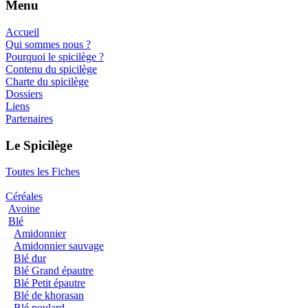
Menu
Accueil
Qui sommes nous ?
Pourquoi le spicilège ?
Contenu du spicilège
Charte du spicilège
Dossiers
Liens
Partenaires
Le Spicilège
Toutes les Fiches
Céréales
Avoine
Blé
Amidonnier
Amidonnier sauvage
Blé dur
Blé Grand épautre
Blé Petit épautre
Blé de khorasan
Blé poulard