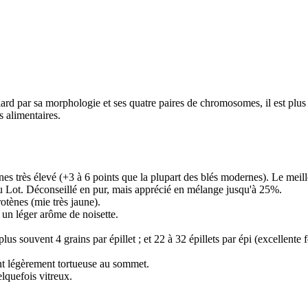
rd par sa morphologie et ses quatre paires de chromosomes, il est plus p
 alimentaires.
es très élevé (+3 à 6 points que la plupart des blés modernes). Le meill
du Lot. Déconseillé en pur, mais apprécié en mélange jusqu'à 25%.
otènes (mie très jaune).
 un léger arôme de noisette.
us souvent 4 grains par épillet ; et 22 à 32 épillets par épi (excellente fe
ent légèrement tortueuse au sommet.
elquefois vitreux.