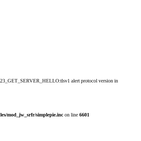
:SSL23_GET_SERVER_HELLO:tlsv1 alert protocol version in
es/mod_jw_srfr/simplepie.inc
on line
6601