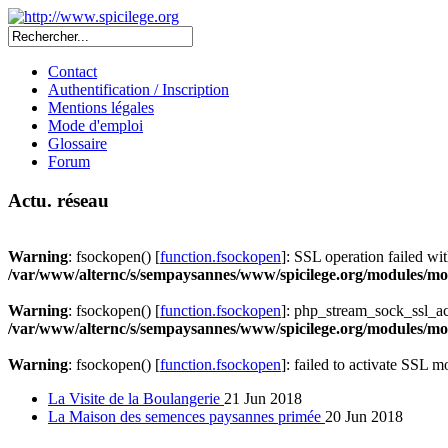
Contact
Authentification / Inscription
Mentions légales
Mode d'emploi
Glossaire
Forum
Actu. réseau
Warning
: fsockopen() [
function.fsockopen
]: SSL operation failed 
/var/www/alternc/s/sempaysannes/www/spicilege.org/modules/mod
Warning
: fsockopen() [
function.fsockopen
]: php_stream_sock_ssl_a
/var/www/alternc/s/sempaysannes/www/spicilege.org/modules/mod
Warning
: fsockopen() [
function.fsockopen
]: failed to activate SSL 
La Visite de la Boulangerie
21 Jun 2018
La Maison des semences paysannes primée
20 Jun 2018