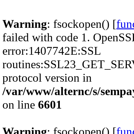
Warning
: fsockopen() [
fun
failed with code 1. OpenSS
error:1407742E:SSL
routines:SSL23_GET_SER
protocol version in
/var/www/alternc/s/sempa
on line
6601
Warning
: fsockopen() [
fun