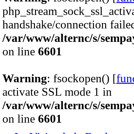
php_stream_sock_ssl_acti
handshake/connection faile
/var/www/alternc/s/sempa
on line
6601
Warning
: fsockopen() [
fun
activate SSL mode 1 in
/var/www/alternc/s/sempa
on line
6601