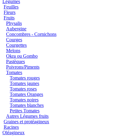
Légumes
Feuilles
Fleurs
Fruits
Physalis
Aubergine
Concombres - Cornichons
Courges
Courgettes
Melons
Okra ou Gombo
Pastèques
Poivrons/Piments
Tomates
Tomates rouges
Tomates jaunes
Tomates roses
Tomates Oranges
Tomates noires
Tomates blanches
Petites Tomates
Autres Légumes fruits
Graines et protéagineux
Racines
Oléagineux