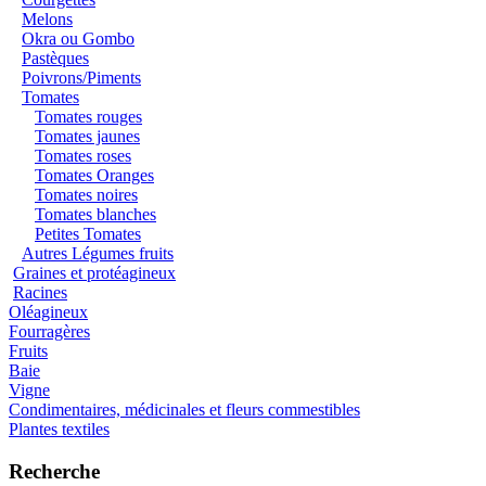
Melons
Okra ou Gombo
Pastèques
Poivrons/Piments
Tomates
Tomates rouges
Tomates jaunes
Tomates roses
Tomates Oranges
Tomates noires
Tomates blanches
Petites Tomates
Autres Légumes fruits
Graines et protéagineux
Racines
Oléagineux
Fourragères
Fruits
Baie
Vigne
Condimentaires, médicinales et fleurs commestibles
Plantes textiles
Recherche