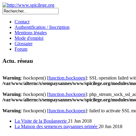
Contact
Authentification / Inscription
Mentions légales
Mode d'emploi
Glossaire
Forum
Actu. réseau
Warning
: fsockopen() [
function.fsockopen
]: SSL operation failed 
/var/www/alternc/s/sempaysannes/www/spicilege.org/modules/mod
Warning
: fsockopen() [
function.fsockopen
]: php_stream_sock_ssl_a
/var/www/alternc/s/sempaysannes/www/spicilege.org/modules/mod
Warning
: fsockopen() [
function.fsockopen
]: failed to activate SSL 
La Visite de la Boulangerie
21 Jun 2018
La Maison des semences paysannes primée
20 Jun 2018