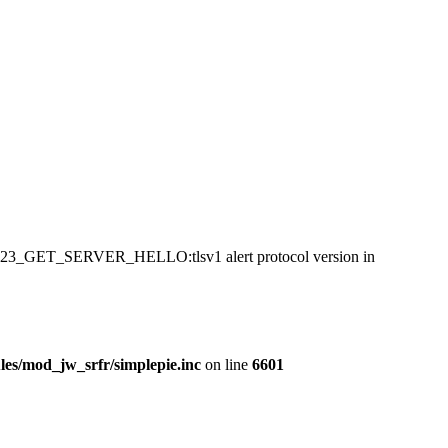
:SSL23_GET_SERVER_HELLO:tlsv1 alert protocol version in
es/mod_jw_srfr/simplepie.inc
on line
6601