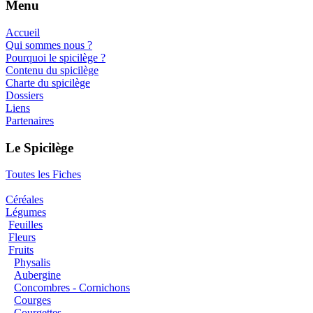
Menu
Accueil
Qui sommes nous ?
Pourquoi le spicilège ?
Contenu du spicilège
Charte du spicilège
Dossiers
Liens
Partenaires
Le Spicilège
Toutes les Fiches
Céréales
Légumes
Feuilles
Fleurs
Fruits
Physalis
Aubergine
Concombres - Cornichons
Courges
Courgettes