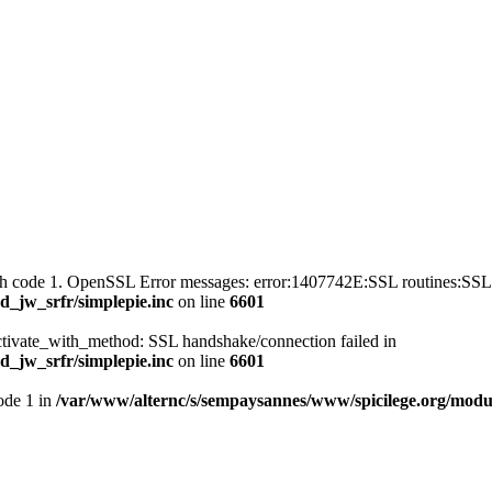
with code 1. OpenSSL Error messages: error:1407742E:SSL routines
_jw_srfr/simplepie.inc
on line
6601
ctivate_with_method: SSL handshake/connection failed in
_jw_srfr/simplepie.inc
on line
6601
mode 1 in
/var/www/alternc/s/sempaysannes/www/spicilege.org/modul