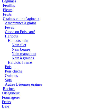
Légumes
Feuilles
Fleurs
Fruits
Graines et protéagineux
Amaranthes à grains
Fèves
Gesse ou Pois carré
Haricots
Haricots nain
Nain filet
Nain beurre
Nain mangetout
Nain à graines
Harciots à rame
Pois
Pois chiche
Quinoas
Soja
Autres Légumes graines
Racines
Oléagineux
Fourragères
Fruits
Baie