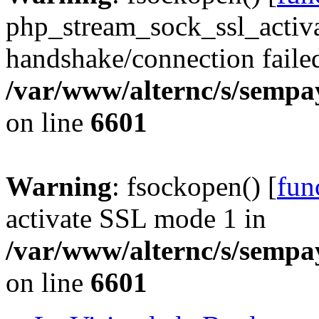
php_stream_sock_ssl_acti
handshake/connection faile
/var/www/alternc/s/sempa
on line
6601
Warning
: fsockopen() [
fun
activate SSL mode 1 in
/var/www/alternc/s/sempa
on line
6601