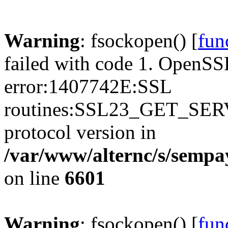
Warning
: fsockopen() [
fun
failed with code 1. OpenSS
error:1407742E:SSL
routines:SSL23_GET_SER
protocol version in
/var/www/alternc/s/sempa
on line
6601
Warning
: fsockopen() [
fun