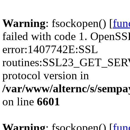
Warning
: fsockopen() [
fun
failed with code 1. OpenSS
error:1407742E:SSL
routines:SSL23_GET_SER
protocol version in
/var/www/alternc/s/sempa
on line
6601
Warning
: fsockopen() [
fun