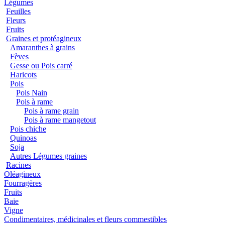
Légumes
Feuilles
Fleurs
Fruits
Graines et protéagineux
Amaranthes à grains
Fèves
Gesse ou Pois carré
Haricots
Pois
Pois Nain
Pois à rame
Pois à rame grain
Pois à rame mangetout
Pois chiche
Quinoas
Soja
Autres Légumes graines
Racines
Oléagineux
Fourragères
Fruits
Baie
Vigne
Condimentaires, médicinales et fleurs commestibles