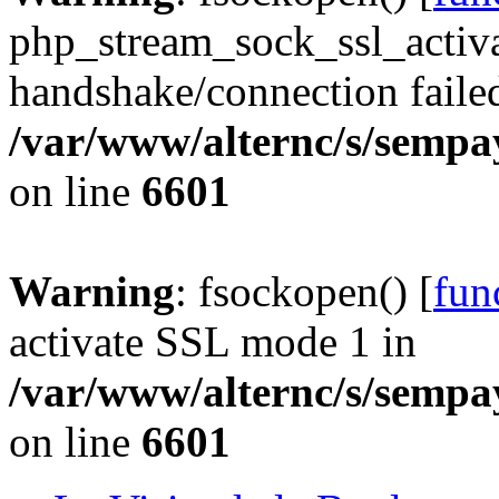
php_stream_sock_ssl_acti
handshake/connection faile
/var/www/alternc/s/sempa
on line
6601
Warning
: fsockopen() [
fun
activate SSL mode 1 in
/var/www/alternc/s/sempa
on line
6601