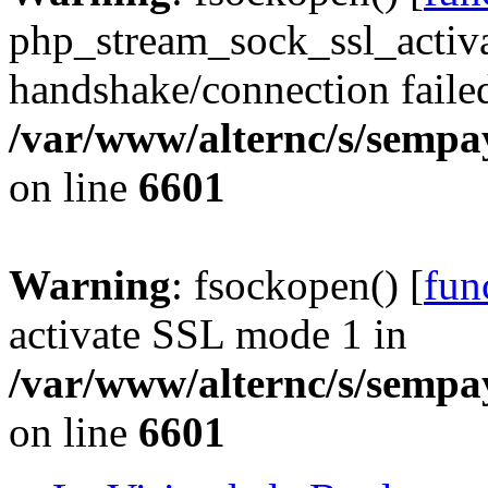
php_stream_sock_ssl_acti
handshake/connection faile
/var/www/alternc/s/sempa
on line
6601
Warning
: fsockopen() [
fun
activate SSL mode 1 in
/var/www/alternc/s/sempa
on line
6601