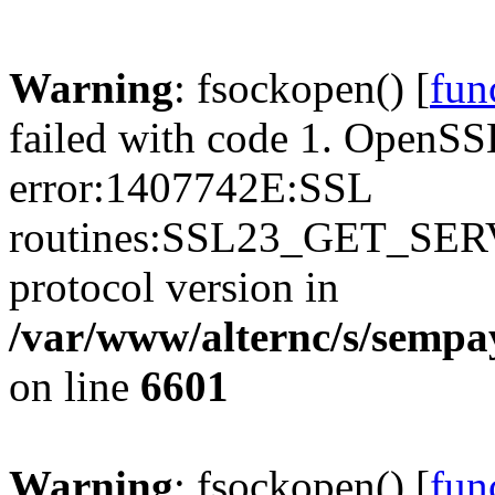
Warning
: fsockopen() [
fun
failed with code 1. OpenSS
error:1407742E:SSL
routines:SSL23_GET_SER
protocol version in
/var/www/alternc/s/sempa
on line
6601
Warning
: fsockopen() [
fun