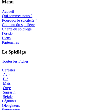
Menu
Accueil
Qui sommes nous ?
Pourquoi le spicilège ?
Contenu du spicilège
Charte du spicilège
Dossiers
Liens
Partenaires
Le Spicilège
Toutes les Fiches
Céréales
Avoine
Blé
Maïs
Orge
Sarrasin
Seigle
Légumes
Oléagineux
Fourragères