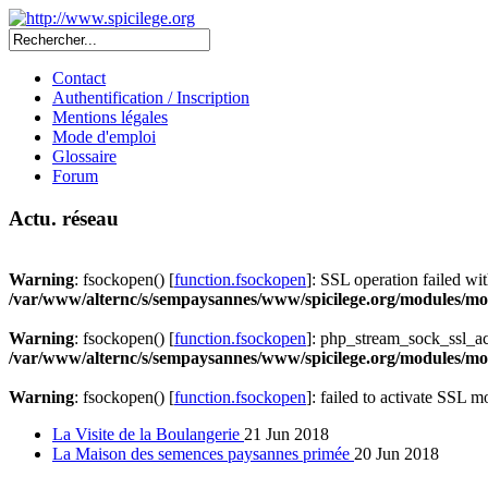
Contact
Authentification / Inscription
Mentions légales
Mode d'emploi
Glossaire
Forum
Actu. réseau
Warning
: fsockopen() [
function.fsockopen
]: SSL operation failed 
/var/www/alternc/s/sempaysannes/www/spicilege.org/modules/mod
Warning
: fsockopen() [
function.fsockopen
]: php_stream_sock_ssl_a
/var/www/alternc/s/sempaysannes/www/spicilege.org/modules/mod
Warning
: fsockopen() [
function.fsockopen
]: failed to activate SSL 
La Visite de la Boulangerie
21 Jun 2018
La Maison des semences paysannes primée
20 Jun 2018