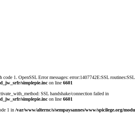
with code 1. OpenSSL Error messages: error:1407742E:SSL routines
_jw_srfr/simplepie.inc
on line
6601
ctivate_with_method: SSL handshake/connection failed in
_jw_srfr/simplepie.inc
on line
6601
mode 1 in
/var/www/alternc/s/sempaysannes/www/spicilege.org/modul