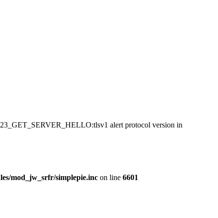
:SSL23_GET_SERVER_HELLO:tlsv1 alert protocol version in
es/mod_jw_srfr/simplepie.inc
on line
6601